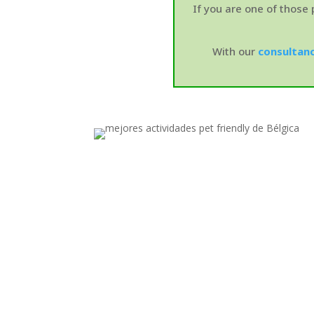
If you are one of those p
With our
consultan