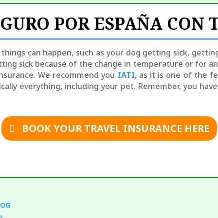
EGURO POR ESPAÑA CON 
ny things can happen, such as your dog getting sick, gettin
tting sick because of the change in temperature or for any
l insurance. We recommend you
IATI
, as it is one of the 
tically everything, including your pet. Remember, you hav
BOOK YOUR TRAVEL INSURANCE HERE
DOG
G