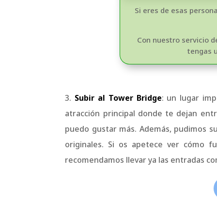
Si eres de esas persona
Con nuestro servicio 
tengas u
3.
Subir al Tower Bridge
:
un lugar imp
atracción principal donde te dejan en
puedo gustar más. Además, pudimos subi
originales. Si os apetece ver cómo f
recomendamos llevar ya las entradas com