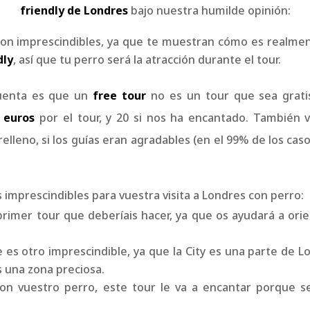
friendly de
Londres
bajo nuestra humilde opinión:
on imprescindibles, ya que te muestran cómo es realmente
dly
, así que tu perro será la atracción durante el tour.
uenta es que un
free tour
no es un tour que sea gratis.
 euros
por el tour, y 20 si nos ha encantado. También 
relleno, si los guías eran agradables (en el 99% de los ca
imprescindibles para vuestra visita a Londres con perro:
 primer tour que deberíais hacer, ya que os ayudará a ori
e es otro imprescindible, ya que la City es una parte de L
 una zona preciosa.
s con vuestro perro, este tour le va a encantar porque s