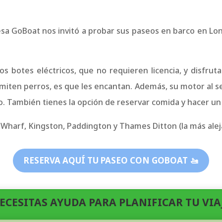
esa GoBoat nos invitó a probar sus paseos en barco en Lo
s botes eléctricos, que no requieren licencia, y disfrut
dmiten perros, es que les encantan. Además, su motor al ser
. También tienes la opción de reservar comida y hacer un 
Wharf, Kingston, Paddington y Thames Ditton (la más aleja
RESERVA AQUÍ TU PASEO CON GOBOAT 🚤
NECESITAS AYUDA PARA PLANIFICAR TU VIAJ