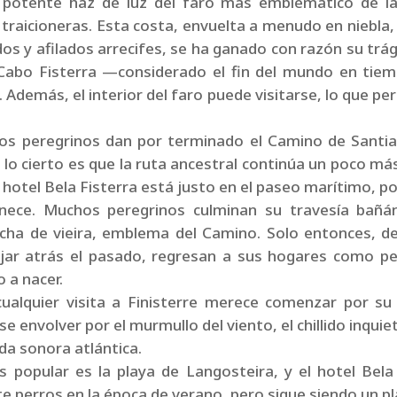
 potente haz de luz del faro más emblemático de l
traicioneras. Esta costa, envuelta a menudo en niebl
os y afilados arrecifes, se ha ganado con razón su trá
l Cabo Fisterra —considerado el fin del mundo en tie
. Además, el interior del faro puede visitarse, lo que p
os peregrinos dan por terminado el Camino de Santiag
 lo cierto es que la ruta ancestral continúa un poco má
hotel Bela Fisterra está justo en el paseo marítimo, p
rmanece. Muchos peregrinos culminan su travesía b
cha de vieira, emblema del Camino. Solo entonces, d
ejar atrás el pasado, regresan a sus hogares como p
 a nacer.
cualquier visita a Finisterre merece comenzar por su
se envolver por el murmullo del viento, el chillido inqui
a sonora atlántica.
s popular es la playa de Langosteira, y el hotel Bela 
e perros en la época de verano, pero sigue siendo un p