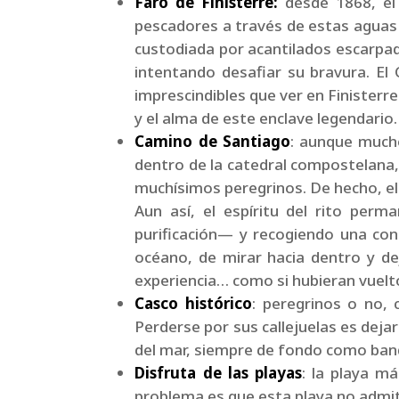
Faro de Finisterre:
desde 1868, el
pescadores a través de estas aguas 
custodiada por acantilados escarpad
intentando desafiar su bravura. E
imprescindibles que ver en Finisterre
y el alma de este enclave legendario.
Camino de Santiago
: aunque much
dentro de la catedral compostelana,
muchísimos peregrinos. De hecho, el 
Aun así, el espíritu del rito pe
purificación— y recogiendo una con
océano, de mirar hacia dentro y d
experiencia… como si hubieran vuelto
Casco histórico
: peregrinos o no, 
Perderse por sus callejuelas es dejar
del mar, siempre de fondo como band
Disfruta de las playas
: la playa má
problema es que esta playa no admit