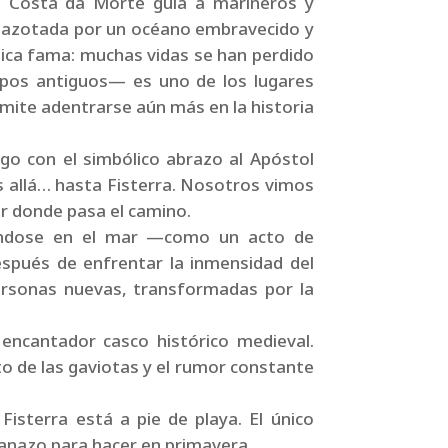
a Costa da Morte guía a marineros y
a, azotada por un océano embravecido y
gica fama: muchas vidas se han perdido
mpos antiguos— es uno de los lugares
ermite adentrarse aún más en la historia
o con el simbólico abrazo al Apóstol
s allá… hasta Fisterra. Nosotros vimos
or donde pasa el camino.
añándose en el mar —como un acto de
espués de enfrentar la inmensidad del
ersonas nuevas, transformadas por la
 encantador casco histórico medieval.
eto de las gaviotas y el rumor constante
Fisterra está a pie de playa. El único
lanazo para hacer en primavera.